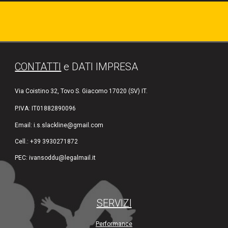
CONTATTI
e DATI IMPRESA
Via Coistino 32, Tovo S. Giacomo 17020 (SV) IT.
P.IVA: IT
01882890096
Email: i.s.slackline
@gmail.com
Cell.: +39 3930271872
PEC: ivansoddu@legalmail.it
SERVIZI
Performance